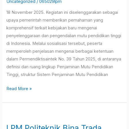
Uncategorized
/
065029lpm
dan
18 November 2025. Kegiatan ini diselenggarakan sebagai
Teknologi
upaya pemerintah memberikan pemahaman yang
Nomor
komprehensif terkait kebijakan baru mengenai
39
penyelenggaraan dan pengendalian mutu pendidikan tinggi
Tahun
di Indonesia. Melalui sosialisasi tersebut, peserta
2025
memperoleh penjelasan mengenai berbagai ketentuan
tentang
dalam Permendiktisaintek No. 39 Tahun 2025, di antaranya
Penjaminan
definisi dan ruang lingkup Penjaminan Mutu Pendidikan
Mutu
Tinggi, struktur Sistem Penjaminan Mutu Pendidikan
Pendidikan
Tinggi
Read More »
LPM
Politeknik
LPM Politeknik Bina Trada
Bina