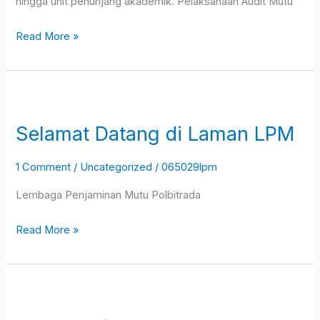
hingga unit penunjang akademik. Pelaksanaan Audit Mutu
Read More »
Selamat
Datang
Selamat Datang di Laman LPM
di
Laman
1 Comment
/
Uncategorized
/
065029lpm
LPM
Lembaga Penjaminan Mutu Polbitrada
Read More »
Penyesuaian
Standar