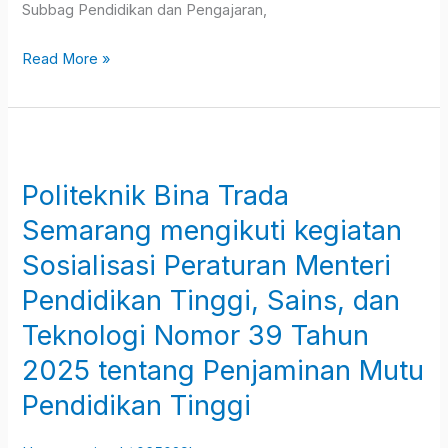
Subbag Pendidikan dan Pengajaran,
Read More »
Politeknik
Bina
Politeknik Bina Trada
Trada
Semarang
Semarang mengikuti kegiatan
mengikuti
Sosialisasi Peraturan Menteri
kegiatan
Pendidikan Tinggi, Sains, dan
Sosialisasi
Teknologi Nomor 39 Tahun
Peraturan
Menteri
2025 tentang Penjaminan Mutu
Pendidikan
Pendidikan Tinggi
Tinggi,
Sains,