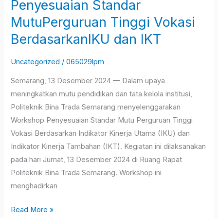
Penyesuaian Standar
MutuPerguruan
Tinggi
MutuPerguruan Tinggi Vokasi
Vokasi
BerdasarkanIKU dan IKT
BerdasarkanIKU
dan
Uncategorized
/
065029lpm
IKT
Semarang, 13 Desember 2024 — Dalam upaya
meningkatkan mutu pendidikan dan tata kelola institusi,
Politeknik Bina Trada Semarang menyelenggarakan
Workshop Penyesuaian Standar Mutu Perguruan Tinggi
Vokasi Berdasarkan Indikator Kinerja Utama (IKU) dan
Indikator Kinerja Tambahan (IKT). Kegiatan ini dilaksanakan
pada hari Jumat, 13 Desember 2024 di Ruang Rapat
Politeknik Bina Trada Semarang. Workshop ini
menghadirkan
Read More »