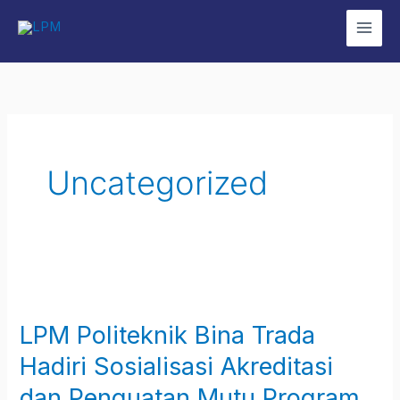
Skip
Main
to
Men
content
Uncategorized
LPM
Politeknik
LPM Politeknik Bina Trada
Bina
Trada
Hadiri Sosialisasi Akreditasi
Hadiri
dan Penguatan Mutu Program