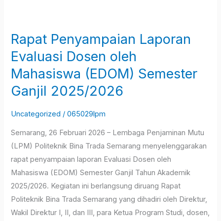
Rapat
Penyampaian
Rapat Penyampaian Laporan
Laporan
Evaluasi
Evaluasi Dosen oleh
Dosen
Mahasiswa (EDOM) Semester
oleh
Ganjil 2025/2026
Mahasiswa
(EDOM)
Uncategorized
/
065029lpm
Semester
Ganjil
Semarang, 26 Februari 2026 – Lembaga Penjaminan Mutu
2025/2026
(LPM) Politeknik Bina Trada Semarang menyelenggarakan
rapat penyampaian laporan Evaluasi Dosen oleh
Mahasiswa (EDOM) Semester Ganjil Tahun Akademik
2025/2026. Kegiatan ini berlangsung diruang Rapat
Politeknik Bina Trada Semarang yang dihadiri oleh Direktur,
Wakil Direktur I, II, dan III, para Ketua Program Studi, dosen,