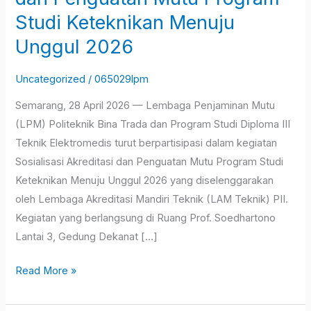
Sosialisasi
Studi Keteknikan Menuju
Akreditasi
Unggul 2026
dan
Penguatan
Uncategorized
/
065029lpm
Mutu
Program
Semarang, 28 April 2026 — Lembaga Penjaminan Mutu
Studi
(LPM) Politeknik Bina Trada dan Program Studi Diploma III
Keteknikan
Teknik Elektromedis turut berpartisipasi dalam kegiatan
Menuju
Sosialisasi Akreditasi dan Penguatan Mutu Program Studi
Unggul
Keteknikan Menuju Unggul 2026 yang diselenggarakan
2026
oleh Lembaga Akreditasi Mandiri Teknik (LAM Teknik) PII.
Kegiatan yang berlangsung di Ruang Prof. Soedhartono
Lantai 3, Gedung Dekanat […]
Read More »