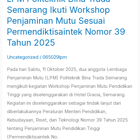
Trada
Semarang Ikuti Workshop
Semarang
Penjaminan Mutu Sesuai
Ikuti
Permendiktisaintek Nomor 39
Workshop
Tahun 2025
Penjaminan
Mutu
Uncategorized
/
065029lpm
Sesuai
Permendiktisaintek
Pada hari Sabtu, 11 Oktober 2025, dua anggota Lembaga
Nomor
Penjaminan Mutu (LPM) Politeknik Bina Trada Semarang
39
mengikuti kegiatan Workshop Penjaminan Mutu Pendidikan
Tahun
Tinggi yang diselenggarakan di Hotel Gracia, Semarang.
2025
Kegiatan ini diselenggarakan sebagai tindak lanjut dari
diberlakukannya Peraturan Menteri Pendidikan,
Kebudayaan, Riset, dan Teknologi Nomor 39 Tahun 2025
tentang Penjaminan Mutu Pendidikan Tinggi
(Permendiktisaintek No.